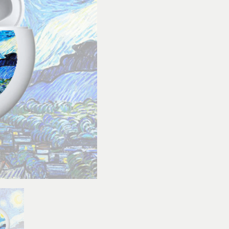
Gogh
Nit
Estelada