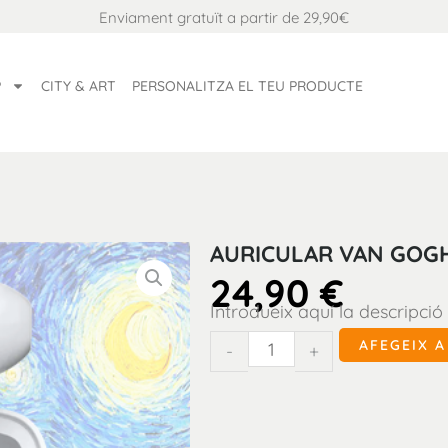
Enviament gratuït a partir de 29,90€
P
CITY & ART
PERSONALITZA EL TEU PRODUCTE
AURICULAR VAN GOGH
24,90
€
Introdueix aquí la descripció
quantitat
AFEGEIX A
-
+
de
Auricular
Van