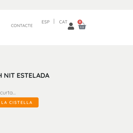
ESP
CAT
0
CISTELLA
CONTACTE
 NIT ESTELADA
 curta…
 LA CISTELLA