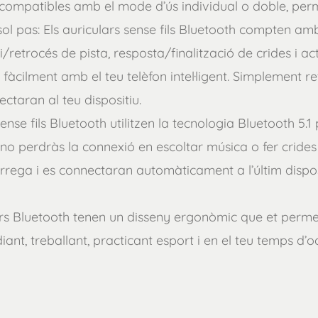
 compatibles amb el mode d’ús individual o doble, per
 sol pas: Els auriculars sense fils Bluetooth compten a
etrocés de pista, resposta/finalització de crides i acti
en fàcilment amb el teu telèfon intel·ligent. Simplement 
ctaran al teu dispositiu.
sense fils Bluetooth utilitzen la tecnologia Bluetooth 5.
a no perdràs la connexió en escoltar música o fer cride
càrrega i es connectaran automàticament a l’últim dispo
rs Bluetooth tenen un disseny ergonòmic que et perme
iant, treballant, practicant esport i en el teu temps d’oc