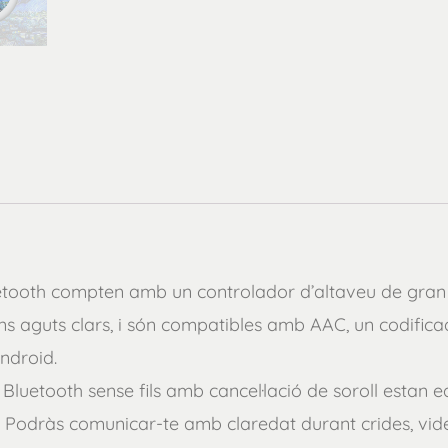
Bluetooth compten amb un controlador d’altaveu de gra
uns aguts clars, i són compatibles amb AAC, un codifi
ndroid.
rs Bluetooth sense fils amb cancel·lació de soroll esta
s. Podràs comunicar-te amb claredat durant crides, vide