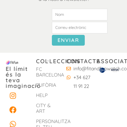
COL·LECCIONS
CONTACTE
ASSOCIAT
El límit
info@fitandfunwatch.c
FC
és la
BARCELONA
+34 627
teva
EUFÒRIA
imaginació
11 91 22
I
F
W
HELP
n
a
h
s
c
a
CITY &
ART
t
e
t
a
b
s
PERSONALITZA
EL TEU