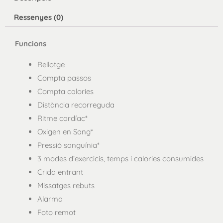
flor
Ressenyes (0)
Barcelona
Funcions
Rellotge
Compta passos
Compta calories
Distància recorreguda
Ritme cardíac*
Oxigen en Sang*
Pressió sanguínia*
3 modes d’exercicis, temps i calories consumides
Crida entrant
Missatges rebuts
Alarma
Foto remot