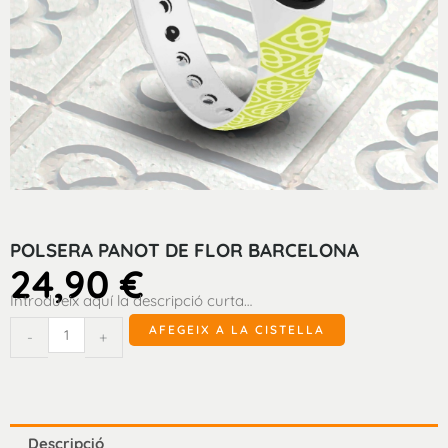
POLSERA PANOT DE FLOR BARCELONA
24,90
€
Introdueix aquí la descripció curta…
quantitat
AFEGEIX A LA CISTELLA
-
+
de
Polsera
panot
de
Descripció