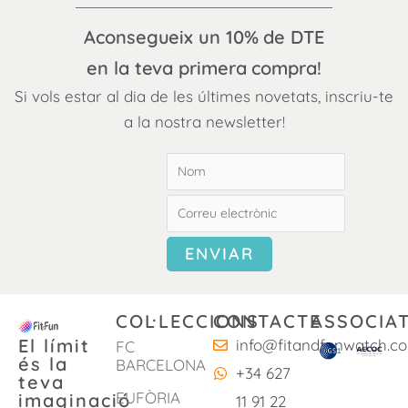
Aconsegueix un 10% de DTE
en la teva primera compra!
Si vols estar al dia de les últimes novetats, inscriu-te
a la nostra newsletter!
COL·LECCIONS
CONTACTE
ASSOCIAT
El límit
info@fitandfunwatch.c
FC
és la
BARCELONA
+34 627
teva
EUFÒRIA
imaginació
11 91 22