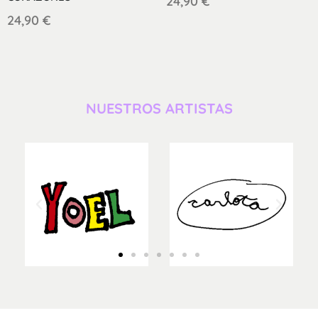
24,90
€
24,90
€
NUESTROS ARTISTAS​