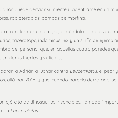
5 años puede desviar su mente y adentrarse en un mun
apias, radioterapias, bombas de morfina…
a transformar un día gris, pintándolo con paisajes m
urios, triceratops, indominus rex y un sinfín de ejempla
mbro del personal que, en aquellas cuatro paredes que
criaturas fuertes y valientes.
yudaron a Adrián a luchar contra
Leucemiatus
, el peor
, allá por 2015, y que, cuando parecía derrotado, se 
un ejército de dinosaurios invencibles, llamado “Impara
s con
Leucemiatus
.