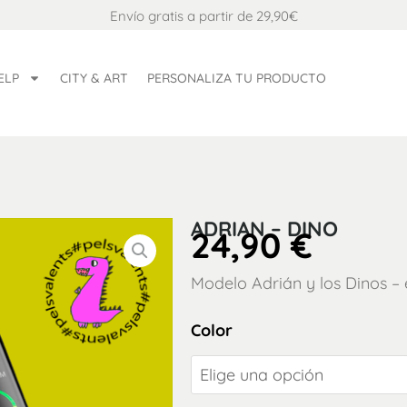
Envío gratis a partir de 29,90€
ELP
CITY & ART
PERSONALIZA TU PRODUCTO
ADRIAN – DINO
24,90
€
Modelo Adrián y los Dinos – 
Adrian
Color
-
Dino