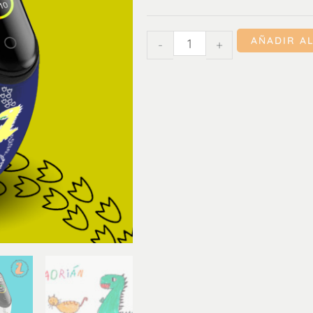
cantidad
AÑADIR A
-
+