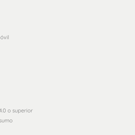
óvil
4.0 o superior
nsumo