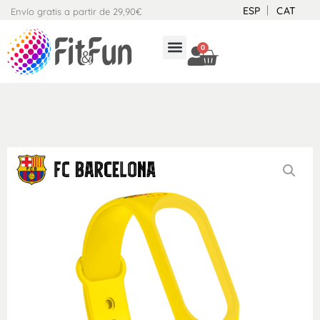
Ir
ESP
CAT
Envío gratis a partir de 29,90€
al
contenido
0
CARRITO