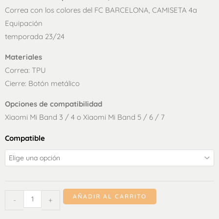
Correa con los colores del FC BARCELONA, CAMISETA 4a
Equipación
temporada 23/24
Materiales
Correa: TPU
Cierre: Botón metálico
Opciones de compatibilidad
Xiaomi Mi Band 3 / 4 o Xiaomi Mi Band 5 / 6 / 7
Pulsera
Compatible
4ª
equipación
FC
Barcelona
AÑADIR AL CARRITO
-
+
Smartband
cantidad