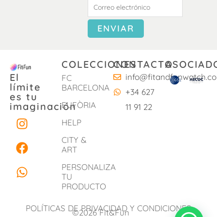
COLECCIONES
CONTACTO
ASOCIAD
El
info@fitandfunwatch.c
FC
límite
BARCELONA
+34 627
es tu
EUFÒRIA
imaginación
11 91 22
I
F
W
HELP
n
a
h
s
c
a
CITY &
ART
t
e
t
a
b
s
PERSONALIZA
g
o
a
TU
PRODUCTO
r
o
p
a
k
p
POLÍTICAS DE PRIVACIDAD Y CONDICIONES
m
©2026 Fit&Fun