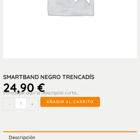
SMARTBAND NEGRO TRENCADÍS
24,90
€
Introdueix aquí la descripció curta…
Smartband
AÑADIR AL CARRITO
-
+
Negro
Trencadís
cantidad
Descripción