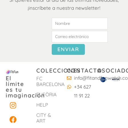
¡inscríbete a nuestra newsletter!
COLECCIONES
CONTACTO
ASOCIAD
El
info@fitandfunwatch.c
FC
límite
BARCELONA
+34 627
es tu
EUFÒRIA
imaginación
11 91 22
I
F
W
HELP
n
a
h
s
c
a
CITY &
ART
t
e
t